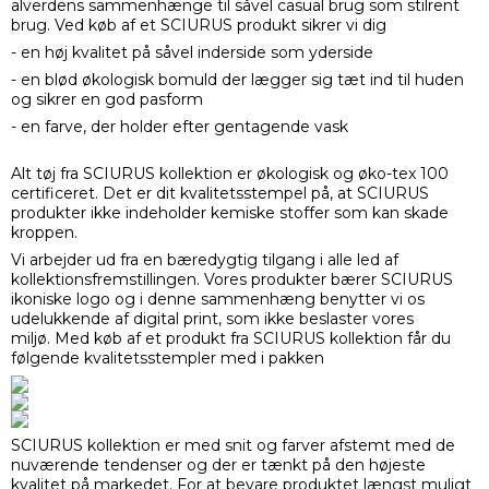
alverdens sammenhænge til såvel casual brug som stilrent
brug. Ved køb af et SCIURUS produkt sikrer vi dig
- en høj kvalitet på såvel inderside som yderside
- en blød økologisk bomuld der lægger sig tæt ind til huden
og sikrer en god pasform
- en farve, der holder efter gentagende vask
Alt tøj fra SCIURUS kollektion er økologisk og øko-tex 100
certificeret. Det er dit kvalitetsstempel på, at SCIURUS
produkter ikke indeholder kemiske stoffer som kan skade
kroppen.
Vi arbejder ud fra en bæredygtig tilgang i alle led af
kollektionsfremstillingen. Vores produkter bærer SCIURUS
ikoniske logo og i denne sammenhæng benytter vi os
udelukkende af digital print, som ikke beslaster vores
miljø. Med køb af et produkt fra SCIURUS kollektion får du
følgende kvalitetsstempler med i pakken
SCIURUS kollektion er med snit og farver afstemt med de
nuværende tendenser og der er tænkt på den højeste
kvalitet på markedet. For at bevare produktet længst muligt