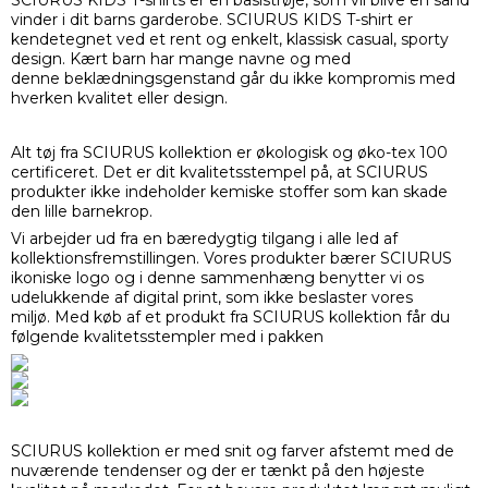
vinder i dit barns garderobe. SCIURUS KIDS T-shirt er
kendetegnet ved et rent og enkelt, klassisk casual, sporty
design. Kært barn har mange navne og med
denne beklædningsgenstand går du ikke kompromis med
hverken kvalitet eller design.
Alt tøj fra SCIURUS kollektion er økologisk og øko-tex 100
certificeret. Det er dit kvalitetsstempel på, at SCIURUS
produkter ikke indeholder kemiske stoffer som kan skade
den lille barnekrop.
Vi arbejder ud fra en bæredygtig tilgang i alle led af
kollektionsfremstillingen. Vores produkter bærer SCIURUS
ikoniske logo og i denne sammenhæng benytter vi os
udelukkende af digital print, som ikke beslaster vores
miljø. Med køb af et produkt fra SCIURUS kollektion får du
følgende kvalitetsstempler med i pakken
SCIURUS kollektion er med snit og farver afstemt med de
nuværende tendenser og der er tænkt på den højeste