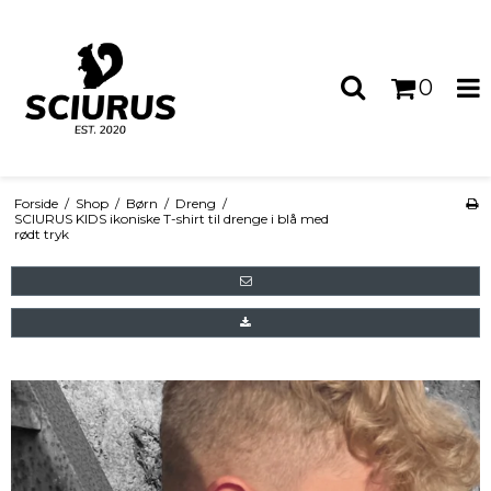
0
Forside
/
Shop
/
Børn
/
Dreng
/
SCIURUS KIDS ikoniske T-shirt til drenge i blå med
rødt tryk