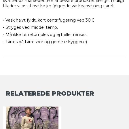
kvalitet på markedet. For at bevare produktet længst muligt
tillader vi os at hviske jer følgende vaskeanvisning i øret:
- Vask halvt fyldt, kort centrifugering ved 30'C
- Stryges ved middel temp.
- Må ikke tørretumbles og ej heller renses.
- Tørres på tørresnor og gerne i skyggen :)
RELATEREDE PRODUKTER